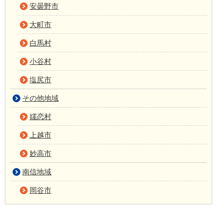
安曇野市
大町市
白馬村
小谷村
塩尻市
その他地域
嬬恋村
上越市
妙高市
南信地域
岡谷市