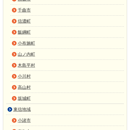
千曲市
信濃町
飯綱町
小布施町
山ノ内町
木島平村
小川村
高山村
坂城町
東信地域
小諸市