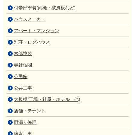
付帯部塗装(雨樋・破風板など)
ハウスメーカー
アパート・マンション
別荘・ログハウス
木部塗装
寺社仏閣
公民館
公共工事
大規模(工場・社屋・ホテル 他)
店舗・テナント
雨漏り修理
防水工事