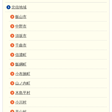
北信地域
飯山市
中野市
須坂市
千曲市
信濃町
飯綱町
小布施町
山ノ内町
木島平村
小川村
高山村