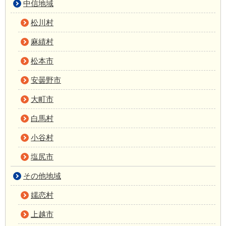
中信地域
松川村
麻績村
松本市
安曇野市
大町市
白馬村
小谷村
塩尻市
その他地域
嬬恋村
上越市