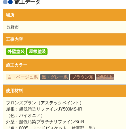
施工データ
場所
長野市
工事内容
外壁塗装
屋根塗装
施工カラー
白・ベージュ系
黒・グレー系
ブラウン系
2色以上
使用材料
ブロンズプラン（アステックペイント）
屋根：超低汚染リファインJY500MS-IR
（色：パイオニア）
外壁：超低汚染プラチナリファインSi-iR
（色：8095 ミッドビスケット 付帯部 黒）