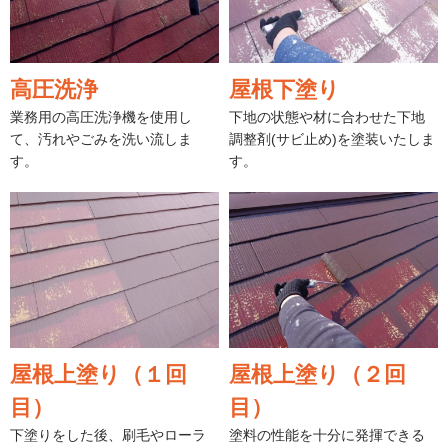
高圧洗浄
屋根下塗り
業務用の高圧洗浄機を使用し
下地の状態や材に合わせた下地
て、汚れやごみを洗い流しま
調整剤(サビ止め)を塗装いたしま
す。
す。
屋根上塗り（１回
屋根上塗り（２回
目）
目）
下塗りをした後、刷毛やローラ
塗料の性能を十分に発揮できる