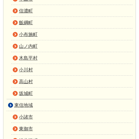
信濃町
飯綱町
小布施町
山ノ内町
木島平村
小川村
高山村
坂城町
東信地域
小諸市
東御市