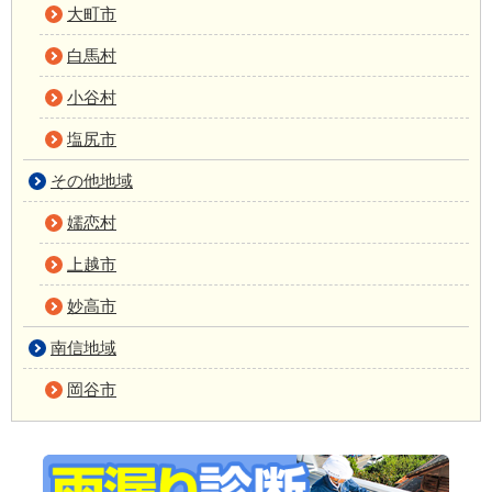
大町市
白馬村
小谷村
塩尻市
その他地域
嬬恋村
上越市
妙高市
南信地域
岡谷市