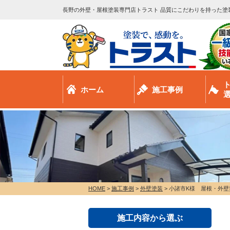
長野の外壁・屋根塗装専門店トラスト 品質にこだわりを持った塗
ホーム
施工事例
HOME
>
施工事例
>
外壁塗装
>
小諸市K様 屋根・外壁
施工内容から選ぶ