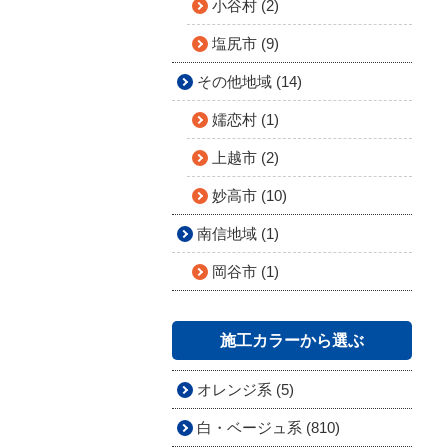
小谷村 (2)
塩尻市 (9)
その他地域 (14)
嬬恋村 (1)
上越市 (2)
妙高市 (10)
南信地域 (1)
岡谷市 (1)
施工カラーから選ぶ
オレンジ系 (5)
白・ベージュ系 (810)