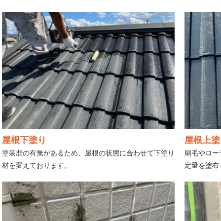
屋根下塗り
屋根上塗
塗装歴の有無があるため、屋根の状態に合わせて下塗り
刷毛やロー
材を変えております。
定量を塗布