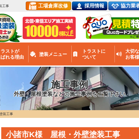
工場倉庫改修
採用情報
協力業
装工事
トラストが
トラストに
大切
塗装メニュー
選ばれる理由
ついて
お客
施工事例
外壁・屋根塗装などの施工事例をご覧下さい
塗装工事
小諸市K様 屋根・外壁塗装工事