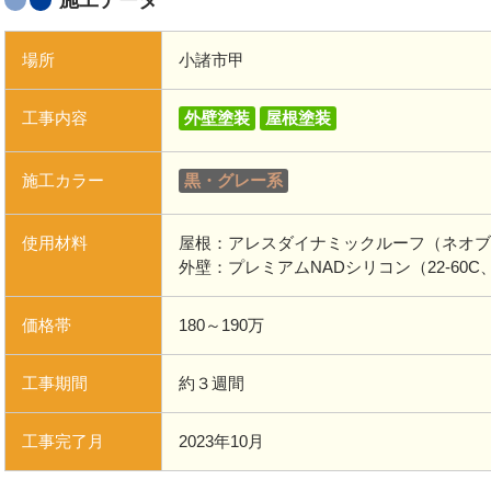
施工データ
場所
小諸市甲
工事内容
外壁塗装
屋根塗装
施工カラー
黒・グレー系
使用材料
屋根：アレスダイナミックルーフ（ネオブ
外壁：プレミアムNADシリコン（22-60
価格帯
180～190万
工事期間
約３週間
工事完了月
2023年10月