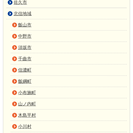
佐久市
北信地域
飯山市
中野市
須坂市
千曲市
信濃町
飯綱町
小布施町
山ノ内町
木島平村
小川村