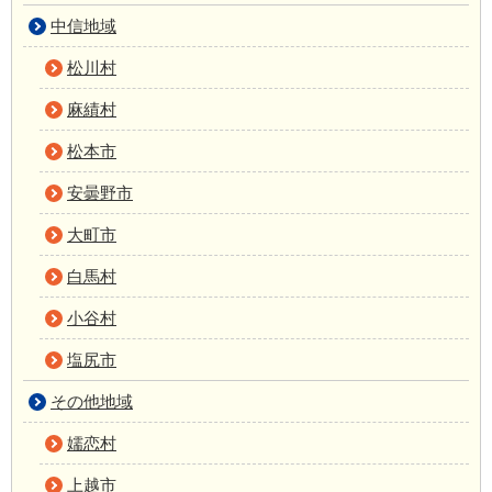
中信地域
松川村
麻績村
松本市
安曇野市
大町市
白馬村
小谷村
塩尻市
その他地域
嬬恋村
上越市