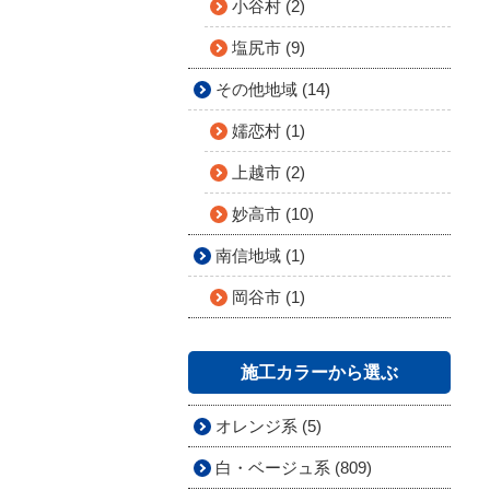
小谷村 (2)
塩尻市 (9)
その他地域 (14)
嬬恋村 (1)
上越市 (2)
妙高市 (10)
南信地域 (1)
岡谷市 (1)
施工カラーから選ぶ
オレンジ系 (5)
白・ベージュ系 (809)