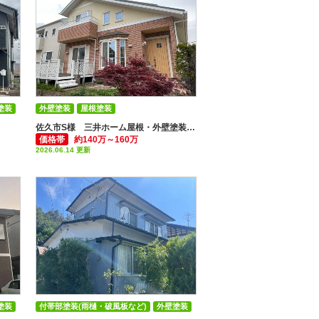
塗装
外壁塗装
屋根塗装
佐久市S様 三井ホーム屋根・外壁塗装工事
価格帯
約140万～160万
2026.06.14 更新
塗装
付帯部塗装(雨樋・破風板など)
外壁塗装