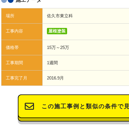
施工データ
場所
佐久市東立科
工事内容
屋根塗装
価格帯
15万～25万
工事期間
1週間
工事完了月
2016.9月
この施工事例と類似の条件で