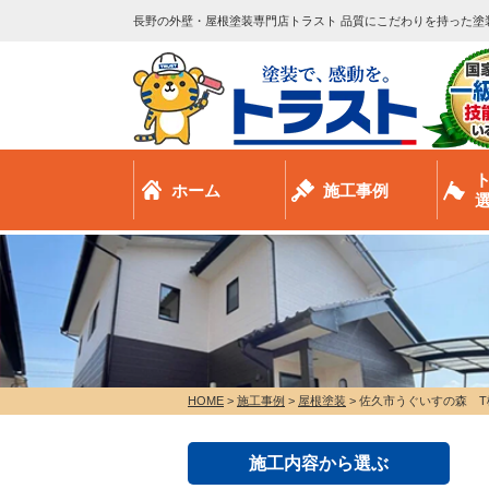
長野の外壁・屋根塗装専門店トラスト 品質にこだわりを持った塗
ホーム
施工事例
HOME
>
施工事例
>
屋根塗装
>
佐久市うぐいすの森 T
施工内容から選ぶ