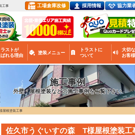
工場倉庫改修
採用情報
協力業
装工事
トラストが
トラストに
大切
塗装メニュー
選ばれる理由
ついて
お客
施工事例
外壁・屋根塗装などの施工事例をご覧下さい
様屋根塗装工事
佐久市うぐいすの森 T様屋根塗装工