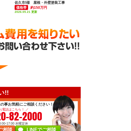
屋根塗装
佐久市Ⅰ様 屋根・外壁塗装工事
価格帯
約150万円
2026.05.21 更新
!!
ムの事お気軽にご相談ください！
 お電話はこちら！ ／
20-82-2000
00-17:00
水曜定休
ご相談
LINEでご相談