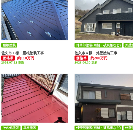
屋根塗装
付帯部塗装(雨樋・破風板など)
外壁
佐久市Ｉ様 屋根塗装工事
佐久市Ｋ様 外壁塗装工事
価格帯
約110万円
価格帯
約200万円
2026.07.12 更新
2026.06.30 更新
その他塗装
屋根塗装
付帯部塗装(雨樋・破風板など)
外壁