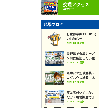
交通アクセス
ACCESS
現場ブログ
お盆休業(8/11～8/16)
のお知らせ
2026.08.06更新
長野県で台風シーズ
ン前に確認したい住
宅チェックポイント7
2026.07.31更新
選
軽井沢の別荘塗装・
ログハウス塗装｜木
部メンテナンスのポ
2026.07.22更新
イントや施工事例を
プロが解説
実は気付いていない
だけ？現地調査でよ
く見つかる住宅の劣
2026.07.09更新
化5選