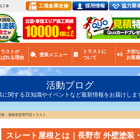
工場倉庫改修
採用情報
協力業
装工事
トラストが
トラストに
大切
塗装メニュー
選ばれる理由
ついて
お客
活動ブログ
装に関する豆知識やイベントなど最新情報をお届けしま
塗装・屋根塗装専門店トラスト
スレート屋根とは｜長野市 外壁塗装