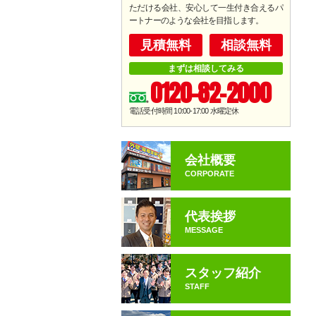
ただける会社、安心して一生付き合えるパ
ートナーのような会社を目指します。
見積無料
相談無料
まずは相談してみる
0120-82-2000
電話受付時間 10:00-17:00
水曜定休
会社概要
CORPORATE
代表挨拶
MESSAGE
スタッフ紹介
STAFF