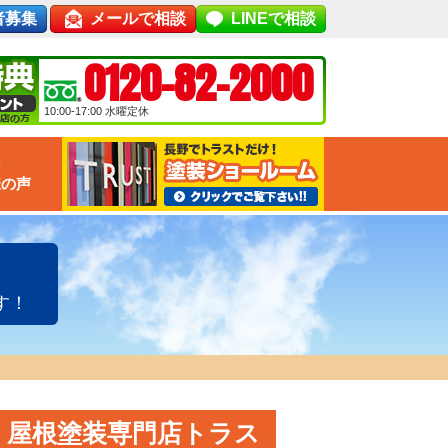
者募集
メールで相談
LINEで相談
0120-82-2000
10:00-17:00
水曜定休
な
様の声
す！
・屋根塗装専門店トラス