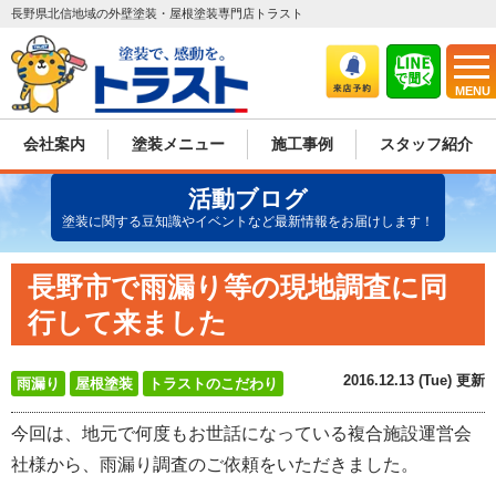
長野県北信地域の外壁塗装・屋根塗装専門店トラスト
MENU
会社案内
塗装メニュー
施工事例
スタッフ紹介
活動ブログ
塗装に関する豆知識やイベントなど最新情報をお届けします！
長野市で雨漏り等の現地調査に同
行して来ました
2016.12.13 (Tue) 更新
雨漏り
屋根塗装
トラストのこだわり
今回は、地元で何度もお世話になっている複合施設運営会
社様から、雨漏り調査のご依頼をいただきました。