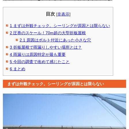
目次
[
非表示
]
1
まずは外観チェック。シーリングが原因とは限らない
2
圧巻のスケール！70m超の大型折板屋根
2.1
原因はボルト付近にあった小さな穴
3
折板屋根で雨漏りしやすい場所とは？
4
雨漏りは原因特定が最も重要
5
今回の調査で改めて感じたこと
6
まとめ
まずは外観チェック。シーリングが原因とは限らない