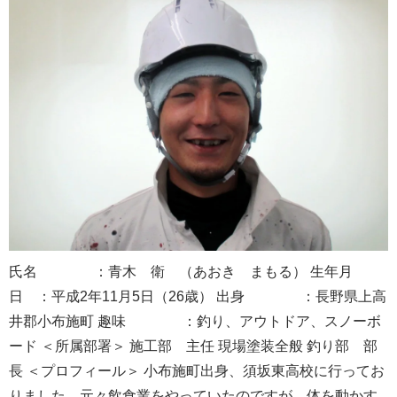
氏名 ：青木 衛 （あおき まもる） 生年月
日 ：平成2年11月5日（26歳） 出身 ：長野県上高
井郡小布施町 趣味 ：釣り、アウトドア、スノーボ
ード ＜所属部署＞ 施工部 主任 現場塗装全般 釣り部 部
長 ＜プロフィール＞ 小布施町出身、須坂東高校に行ってお
りました。元々飲食業をやっていたのですが、体を動かす