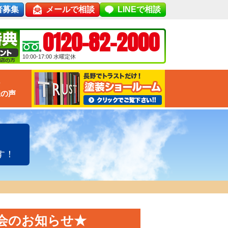
者募集
メールで相談
LINEで相談
0120-82-2000
10:00-17:00
水曜定休
な
様の声
す！
会のお知らせ★