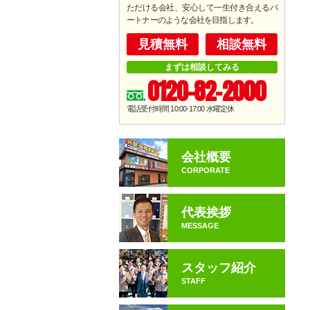
ただける会社、安心して一生付き合えるパ
ートナーのような会社を目指します。
見積無料
相談無料
まずは相談してみる
0120-82-2000
電話受付時間 10:00-17:00
水曜定休
会社概要
CORPORATE
代表挨拶
MESSAGE
スタッフ紹介
STAFF