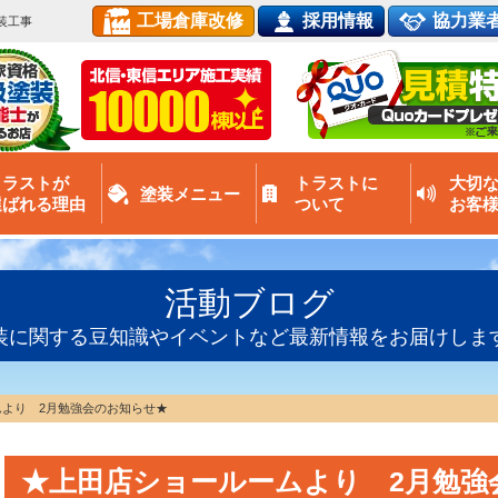
工場倉庫改修
採用情報
協力業
装工事
トラストが
トラストに
大切
塗装メニュー
選ばれる理由
ついて
お客
活動ブログ
装に関する豆知識やイベントなど最新情報をお届けしま
より 2月勉強会のお知らせ★
★上田店ショールームより 2月勉強