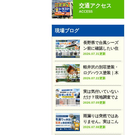
交通アクセス
ACCESS
現場ブログ
長野県で台風シーズ
ン前に確認したい住
宅チェックポイント7
2026.07.31更新
選
軽井沢の別荘塗装・
ログハウス塗装｜木
部メンテナンスのポ
2026.07.22更新
イントや施工事例を
プロが解説
実は気付いていない
だけ？現地調査でよ
く見つかる住宅の劣
2026.07.09更新
化5選
雨漏りは突然ではあ
りません。実はこん
な前兆があります
2026.07.08更新