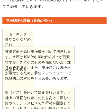
てご紹介していきます。
下地処理の種類（共通の劣化）
チョーキング・
藻やコケなどの
汚れ
被塗装面を高圧洗浄機を用いて洗浄しま
す。水圧は10MPa(100kg/㎠)以上が目安
ですが、外壁そのものを傷めないよう注
意が必要です。また、洗浄時には洗浄水
外壁材の反り
が飛散するため、養生メッシュシートで
飛散防止の対策をとる必要があります。
釘（ビス）を用いて矯正を行います。下
地上の適切な位置に先孔をあけて新しい
釘やステンレスビスで外壁材を固定しま
す。釘（ビス）が効かない場合は沿った