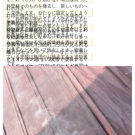
外壁材そのものを撤去し、新しいものへ
釘の浮き
と交換します。やたらに固定してしまう
釘頭が飛び出してしまっている場合は、
と、外壁材が割れてしまう恐れがあるた
塗装前にハンマーでたたいて打ち戻しを
塗膜のひび割れ
め、慎重な判断が必要となります。また
行います。釘が効いていない場合は、別
や剥がれ、膨れ
外壁材・屋根材そのものを傷めてしまわ
必要に応じて胴縁を交換します。
の箇所に新しい釘またはビスを打ち込
ないよう注意しながら、剥がれてしまっ
不陸調整
み、空いている穴は補修材を用いて補修
た脆弱な塗膜をスクレーパーやワイヤー
塗膜を除去した箇所に凸凹が見られる
します。
ブラシなどを用いて除去します。密着し
錆
場合はセメントフィラーなどで平滑に
ている塗膜は無理やり除去すると逆効果
ディスクサンダー・ワイヤーブラシ・サ
します。そのままの状態で塗装する
です。
ンドペーパー・マジックロンなどを用い
と、仕上がりに凸凹がそのまま残って
て、可能な限り錆を除去します。錆を除
しまいます。
去する際は、外壁材・屋根材そのものに
穴をあけてしまわないように注意する必
要があります。