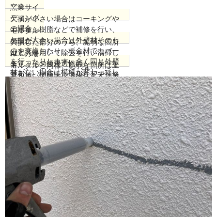
窯業サイ
ディング
欠損が小さい場合はコーキングや
の場合
エポキシ樹脂などで補修を行い、
モルタル
欠損が大きい場合は外壁材そのも
の場合
欠損した部分のうち、脆弱な箇所
のを交換したり、板金材でカバー
は工具を用いて除去を行い清掃し
ALCの場
を行ったりします。全く同じ外壁
ます。その後浸透性のシーラーを
合
モルタルと同様、脆弱な箇所は工
材がない場合は模様が変わってし
塗布し、樹脂モルタルなどで補修
具を用いて除去し清掃します。欠
まうことに注意が必要です。
を行います。乾燥後に不陸調整を
損部には水性プライマーを塗布
行い、表面を整えます。
し、ALCの補修材やセメントフィ
ラーを充填して平滑に仕上げま
す。