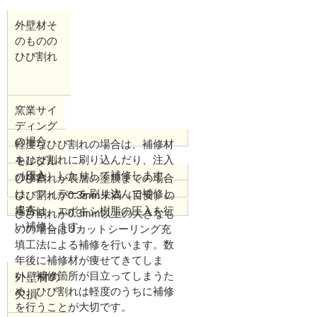
外壁材そ
のものの
ひび割れ
窯業サイ
ディング
の場合
軽度なひび割れの場合は、補修材
をひび割れに刷り込んだり、注入
モルタル
（圧入）したりして補修します。
の場合
ひび割れが表層の塗膜までの場合
は、フィラーを刷り込んで補修し
ひび割れが0.3mm未満（目安）の
ます。
場合は、エポキシ樹脂の圧入を行
ひび割れが0.3mm以上の大きなも
い補修します。
のの場合はUカットシーリング充
填工法による補修を行います。数
年後に補修材が痩せてきてしま
い、補修箇所が目立ってしまうた
外壁材の
め、ひび割れは軽度のうちに補修
欠損
を行うことが大切です。