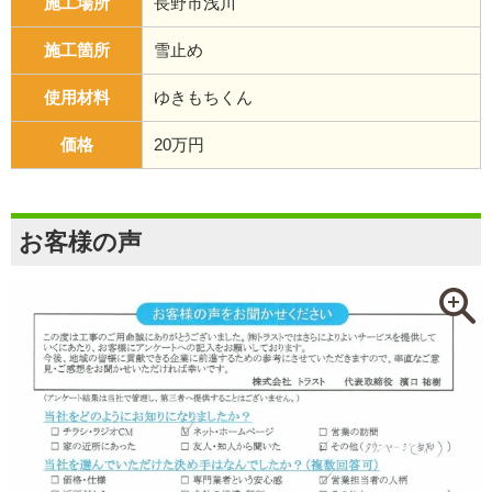
施工場所
長野市浅川
施工箇所
雪止め
使用材料
ゆきもちくん
価格
20万円
お客様の声