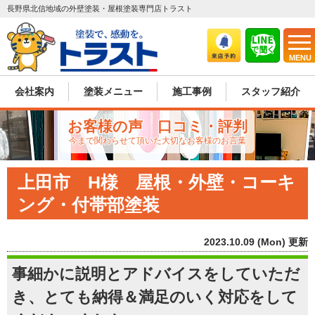
長野県北信地域の外壁塗装・屋根塗装専門店トラスト
MENU
会社案内
塗装メニュー
施工事例
スタッフ紹介
お客様の声 口コミ・評判
今まで関わらせて頂いた大切なお客様のお言葉
上田市 H様 屋根・外壁・コーキ
ング・付帯部塗装
2023.10.09 (Mon) 更新
事細かに説明とアドバイスをしていただ
き、とても納得＆満足のいく対応をして