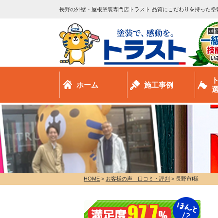
長野の外壁・屋根塗装専門店トラスト 品質にこだわりを持った塗
ホーム
施工事例
HOME
>
お客様の声 口コミ・評判
>
長野市I様