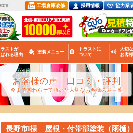
工場倉庫改修
採用情報
協力業
装工事
トラストが
トラストに
大切
塗装メニュー
選ばれる理由
ついて
お客
お客様の声 口コミ・評判
今まで関わらせて頂いた大切なお客様のお言葉
長野市I様 屋根・付帯部塗装（雨樋