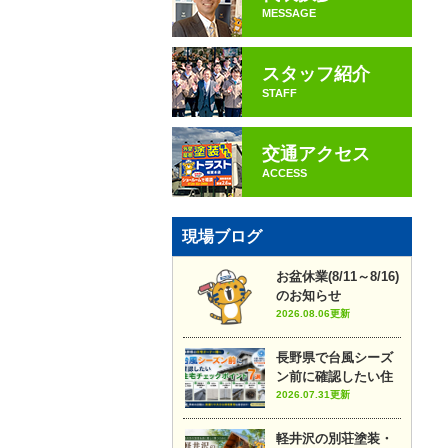
MESSAGE
スタッフ紹介
STAFF
交通アクセス
ACCESS
現場ブログ
お盆休業(8/11～8/16)
のお知らせ
2026.08.06更新
長野県で台風シーズ
ン前に確認したい住
宅チェックポイント7
2026.07.31更新
選
軽井沢の別荘塗装・