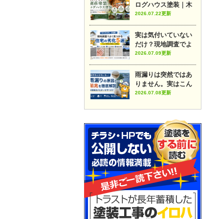
ログハウス塗装｜木
部メンテナンスのポ
2026.07.22更新
イントや施工事例を
プロが解説
実は気付いていない
だけ？現地調査でよ
く見つかる住宅の劣
2026.07.09更新
化5選
雨漏りは突然ではあ
りません。実はこん
な前兆があります
2026.07.08更新