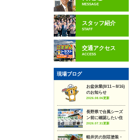
MESSAGE
スタッフ紹介
STAFF
交通アクセス
ACCESS
現場ブログ
お盆休業(8/11～8/16)
のお知らせ
2026.08.06更新
長野県で台風シーズ
ン前に確認したい住
宅チェックポイント7
2026.07.31更新
選
軽井沢の別荘塗装・