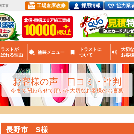
工場倉庫改修
採用情報
協力業
装工事
トラストが
トラストに
大切
塗装メニュー
選ばれる理由
ついて
お客
お客様の声 口コミ・評判
今まで関わらせて頂いた大切なお客様のお言葉
長野市 S様