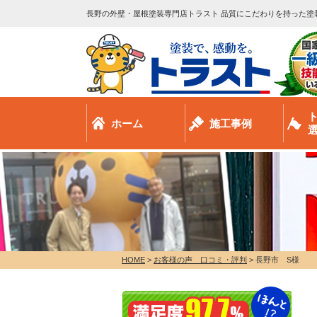
長野の外壁・屋根塗装専門店トラスト 品質にこだわりを持った塗
ホーム
施工事例
HOME
>
お客様の声 口コミ・評判
>
長野市 S様