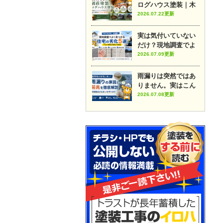
ログハウス塗装｜木
部メンテナンスのポ
2026.07.22更新
イントや施工事例を
プロが解説
実は気付いていない
だけ？現地調査でよ
く見つかる住宅の劣
2026.07.09更新
化5選
雨漏りは突然ではあ
りません。実はこん
な前兆があります
2026.07.08更新