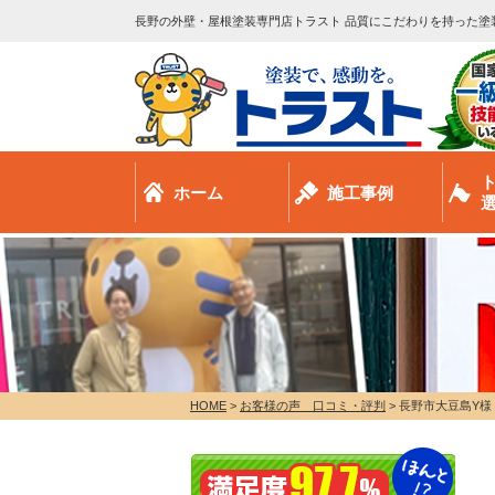
長野の外壁・屋根塗装専門店トラスト 品質にこだわりを持った塗
ホーム
施工事例
HOME
>
お客様の声 口コミ・評判
>
長野市大豆島Y様