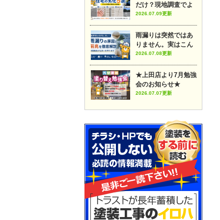
だけ？現地調査でよ
く見つかる住宅の劣
2026.07.09更新
化5選
雨漏りは突然ではあ
りません。実はこん
な前兆があります
2026.07.08更新
★上田店より7月勉強
会のお知らせ★
2026.07.07更新