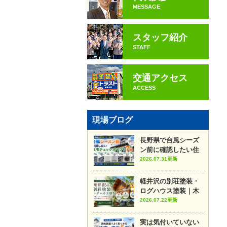
MESSAGE
スタッフ紹介
STAFF
交通アクセス
ACCESS
現場ブログ
長野県で台風シーズ
ン前に確認したい住
宅チェックポイント7
2026.07.31更新
選
軽井沢の別荘塗装・
ログハウス塗装｜木
部メンテナンスのポ
2026.07.22更新
イントや施工事例を
プロが解説
実は気付いていない