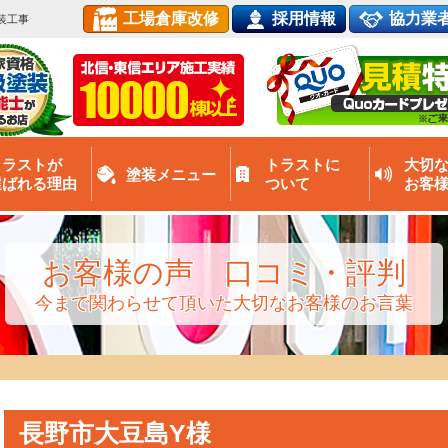
工場倉庫改修
採用情報
協力業
装工事
トラストが
トラストに
大切
塗装メニュー
選ばれる理由
ついて
お客
お客様の声 口コミ・評判
今まで関わらせて頂いた大切なお客様のお言葉
長野市大豆島Y様