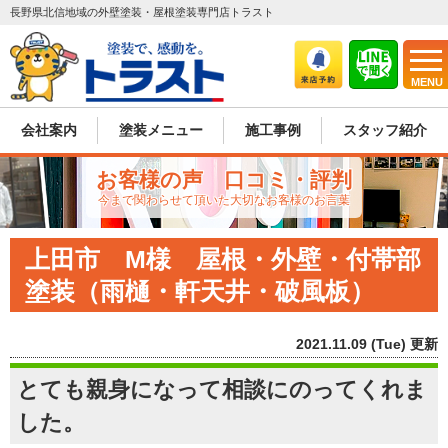
長野県北信地域の外壁塗装・屋根塗装専門店トラスト
MENU
会社案内
塗装メニュー
施工事例
スタッフ紹介
お客様の声 口コミ・評判
今まで関わらせて頂いた大切なお客様のお言葉
上田市 M様 屋根・外壁・付帯部
塗装（雨樋・軒天井・破風板）
2021.11.09 (Tue) 更新
とても親身になって相談にのってくれま
した。