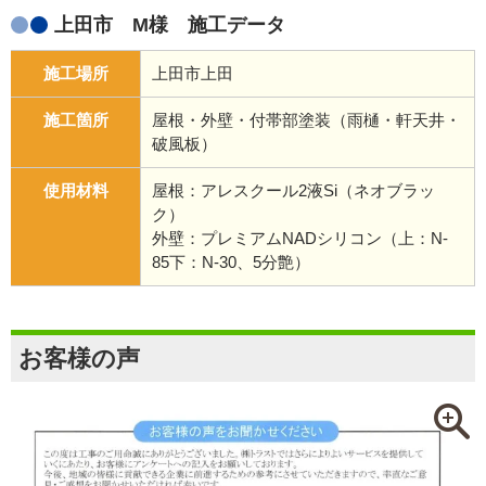
上田市 M様 施工データ
施工場所
上田市上田
施工箇所
屋根・外壁・付帯部塗装（雨樋・軒天井・
破風板）
使用材料
屋根：アレスクール2液Si（ネオブラッ
ク）
外壁：プレミアムNADシリコン（上：N-
85下：N-30、5分艶）
お客様の声