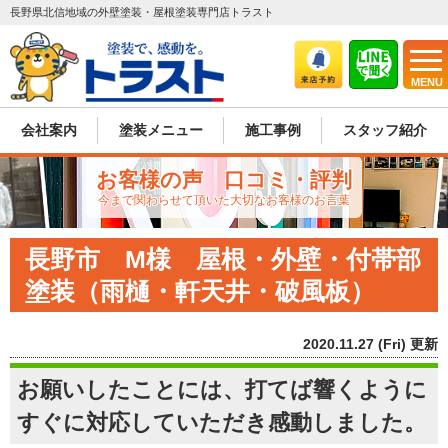
長野県北信地域の外壁塗装・屋根塗装専門店トラスト
MENU
会社案内
塗装メニュー
施工事例
スタッフ紹介
お客様の声 口コミ・評判
今まで関わらせて頂いた大切なお客様のお言葉
長野市 M様 屋根・外壁・付帯部
塗装（雨樋・軒天井・破風板）
2020.11.27 (Fri) 更新
お願いしたことには、打てば響くように
すぐに対応していただき感動しました。