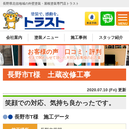
長野県北信地域の外壁塗装・屋根塗装専門店トラスト
MENU
会社案内
塗装メニュー
施工事例
スタッフ紹介
お客様の声 口コミ・評判
今まで関わらせて頂いた大切なお客様のお言葉
長野市T様 土蔵改修工事
2020.07.10 (Fri) 更新
笑顔での対応、気持ち良かったです。
長野市T様 施工データ