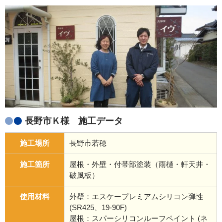
長野市Ｋ様 施工データ
施工場所
長野市若穂
施工箇所
屋根・外壁・付帯部塗装（雨樋・軒天井・
破風板）
使用材料
外壁：エスケープレミアムシリコン弾性
(SR425、19-90F)
屋根：スパーシリコンルーフペイント (ネ