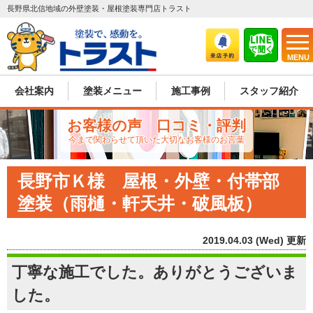
長野県北信地域の外壁塗装・屋根塗装専門店トラスト
MENU
会社案内
塗装メニュー
施工事例
スタッフ紹介
お客様の声 口コミ・評判
今まで関わらせて頂いた大切なお客様のお言葉
長野市Ｋ様 屋根・外壁・付帯部
塗装（雨樋・軒天井・破風板）
2019.04.03 (Wed) 更新
丁寧な施工でした。ありがとうございま
した。